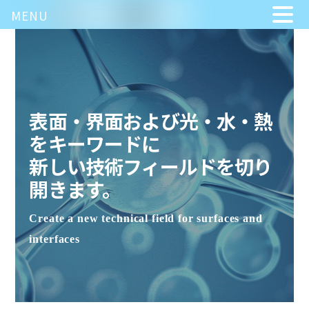
MENU
Skip
to
content
表面・界面および光・水・熱
をキーワードに
新しい技術フィールドを切り
開きます。
Create a new technical field for surfaces and
interfaces